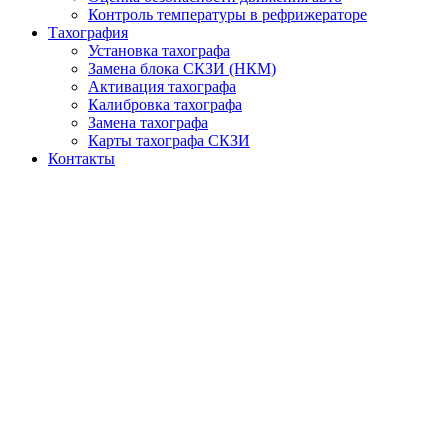
Контроль температуры в рефрижераторе
Тахография
Установка тахографа
Замена блока СКЗИ (НКМ)
Активация тахографа
Калибровка тахографа
Замена тахографа
Карты тахографа СКЗИ
Контакты